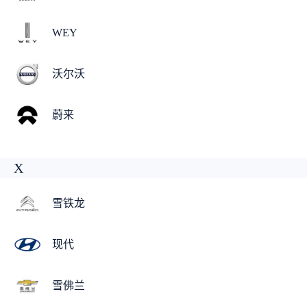
WEY
沃尔沃
蔚来
X
雪铁龙
现代
雪佛兰