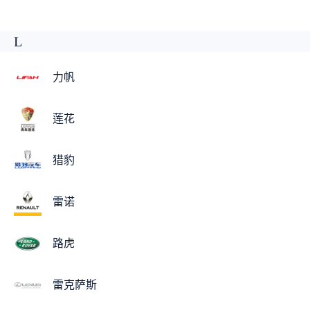
L
力帆
莲花
猎豹
雷诺
路虎
雷克萨斯