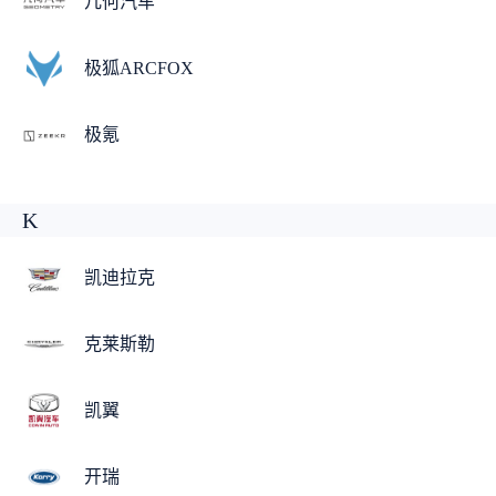
几何汽车
极狐ARCFOX
极氪
K
凯迪拉克
克莱斯勒
凯翼
开瑞