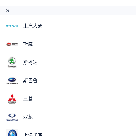
S
上汽大通
斯威
斯柯达
斯巴鲁
三菱
双龙
上海华普