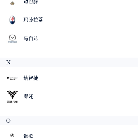
迈巴赫
玛莎拉蒂
马自达
N
纳智捷
哪吒
O
讴歌