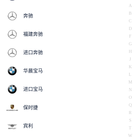
A
B
奔驰
C
D
福建奔驰
F
G
H
进口奔驰
J
K
华晨宝马
L
M
进口宝马
N
O
Q
保时捷
R
S
宾利
T
W