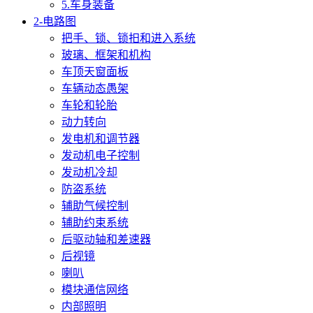
5.车身装备
2-电路图
把手、锁、锁抇和进入系统
玻璃、框架和机构
车顶天窗面板
车辆动态愚架
车轮和轮胎
动力转向
发电机和调节器
发动机电子控制
发动机冷却
防盗系统
辅助气候控制
辅助约束系统
后驱动轴和差速器
后视镜
喇叭
模块通信网络
内部照明