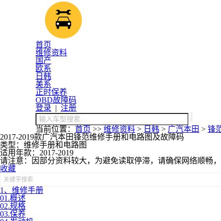
首页
维修资料
国产
欧系
日韩
美系
正时保养
OBD故障码
登录
|
注册
当前位置：
首页
>>
维修资料
>
日韩
>
广汽本田
>
锋
2017-2019款广汽本田锋范维修手册和电路图及故障码
类型：维修手册和电路图
适用年款：2017-2019
请注意：因部分资料较大，为避免读取停滞，请确保网络顺畅，
收藏
1、维修手册
01.概述
02.规格
03.保养