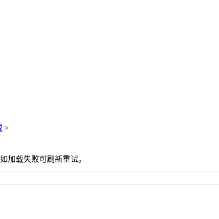
威
>
如加载失败可刷新重试。