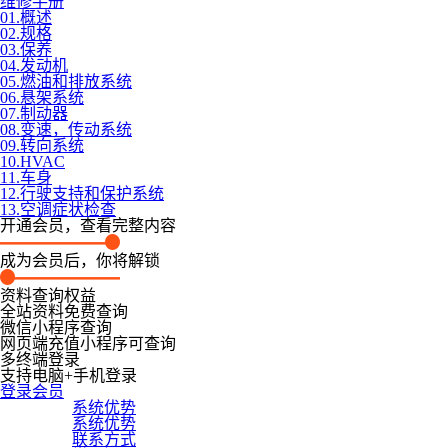
维修手册
01.概述
02.规格
03.保养
04.发动机
05.燃油和排放系统
06.悬架系统
07.制动器
08.变速，传动系统
09.转向系统
10.HVAC
11.车身
12.行驶支持和保护系统
13.空调症状检查
开通会员，查看完整内容
成为会员后，你将解锁
资料查询权益
全站资料免费查询
微信小程序查询
网页端充值小程序可查询
多终端登录
支持电脑+手机登录
登录会员
系统优势
系统优势
联系方式